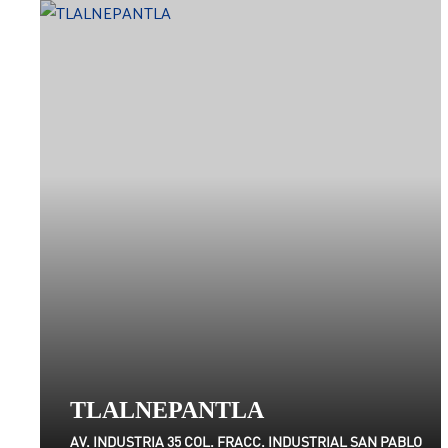
TLALNEPANTLA
AV. INDUSTRIA 35 COL. FRACC. INDUSTRIAL SAN PABLO