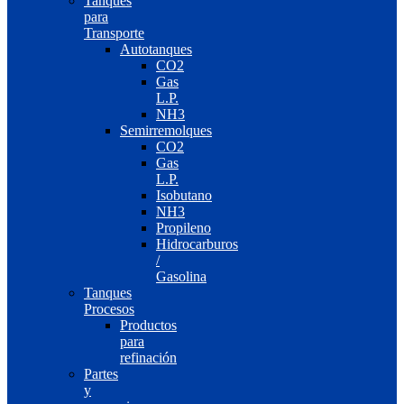
Tanques
para
Transporte
Autotanques
CO2
Gas
L.P.
NH3
Semirremolques
CO2
Gas
L.P.
Isobutano
NH3
Propileno
Hidrocarburos
/
Gasolina
Tanques
Procesos
Productos
para
refinación
Partes
y