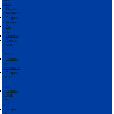
cloro
Fluidos
criogénicos
Tanques
criogénicos
Gas
L.P.
Cilindros
Gaseras
ASME
y
NOM
Tanques
de
carburación
Tanques
NOM
con
skid
Tanques
ASME
con
skid
Tanques
de