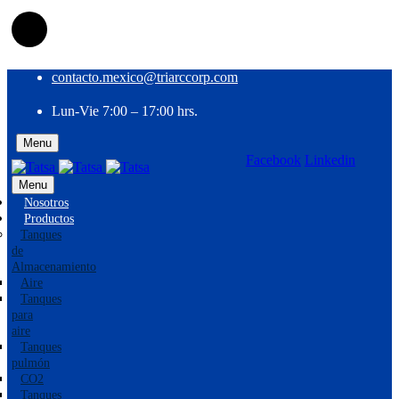
contacto.mexico@triarccorp.com
Lun-Vie 7:00 – 17:00 hrs.
Menu
Facebook
Linkedin
EN
ES
Menu
Nosotros
Productos
Tanques
de
Almacenamiento
Aire
Tanques
para
aire
Tanques
pulmón
CO2
Tanques