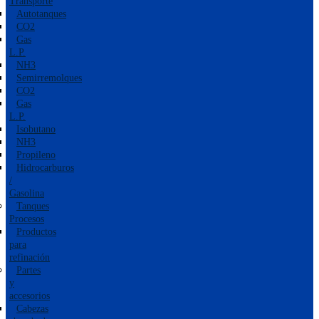
Transporte
Autotanques
CO2
Gas
L.P.
NH3
Semirremolques
CO2
Gas
L.P.
Isobutano
NH3
Propileno
Hidrocarburos
/
Gasolina
Tanques
Procesos
Productos
para
refinación
Partes
y
accesorios
Cabezas