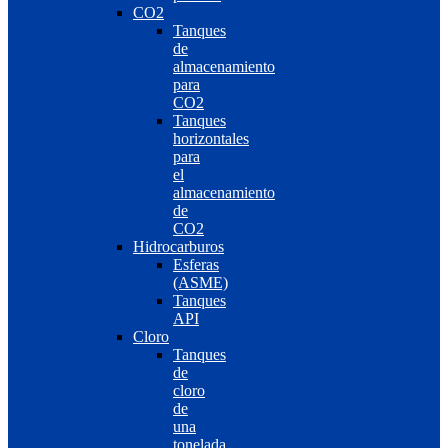
CO2
Tanques
de
almacenamiento
para
CO2
Tanques
horizontales
para
el
almacenamiento
de
CO2
Hidrocarburos
Esferas
(ASME)
Tanques
API
Cloro
Tanques
de
cloro
de
una
tonelada