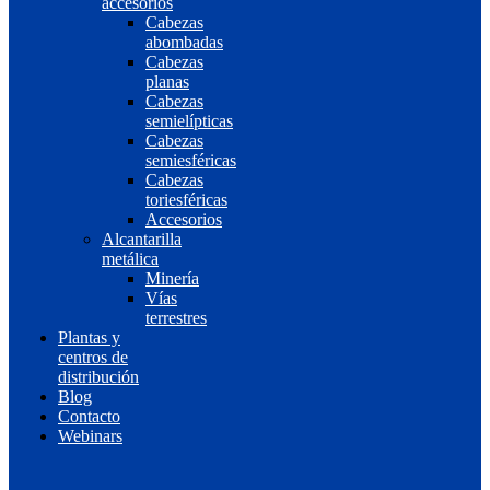
accesorios
Cabezas
abombadas
Cabezas
planas
Cabezas
semielípticas
Cabezas
semiesféricas
Cabezas
toriesféricas
Accesorios
Alcantarilla
metálica
Minería
Vías
terrestres
Plantas y
centros de
distribución
Blog
Contacto
Webinars
EN
ES