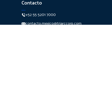
Contacto
+52 55 5201 7000
contacto.mexico@triarccorp.com
Monte Pelvoux 111 Piso 7
Col. Lomas de
Chapultepec Del. Miguel
Hidalgo C.P. 11000
Ciudad de México
r