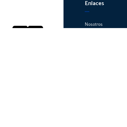
Enlaces
Nosotros
Productos
Plantas y centros de
distribución
Contacto
Webinars
Garantías
Código de ética
© Todos los derechos reservados TATSA – Desarrollado por
Baffle