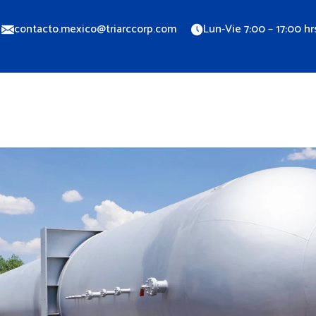
contacto.mexico@triarccorp.com
Lun-Vie 7:00 – 17:00 hr
os
Plantas y centros de distribución
Blog
Contacto
W