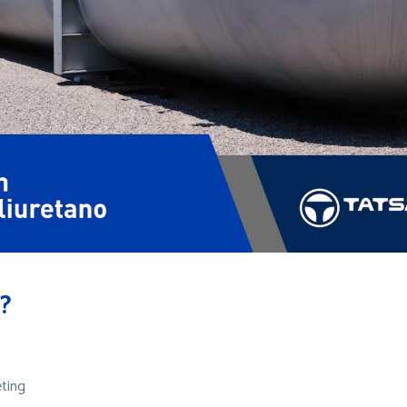
?
eting