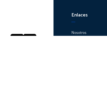
Enlaces
Nosotros
Productos
Plantas y centros de
distribución
Contacto
Webinars
Garantías
Código de ética