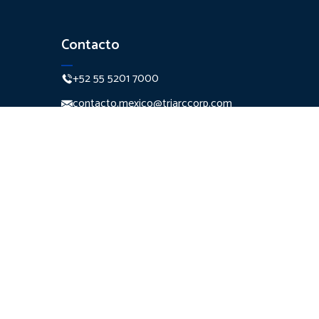
Contacto
+52 55 5201 7000
contacto.mexico@triarccorp.com
Monte Pelvoux 111 Piso 7
Col. Lomas de
Chapultepec Del. Miguel
Hidalgo C.P. 11000
Ciudad de México