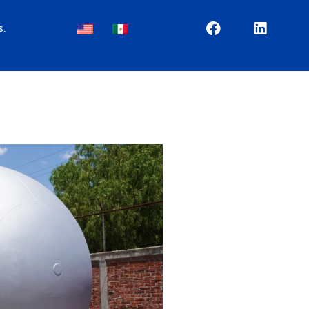
s.
EN
ES
ebinars