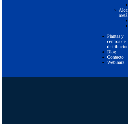
Alcant
metál
Plantas y
centros de
distribución
Blog
Contacto
Webinars
EN
ES