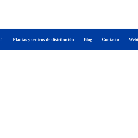
contacto.mexico@triarccorp.com
Lun-Vie 7:00 – 17:00 hr
s
Plantas y centros de distribución
Blog
Contacto
Webi