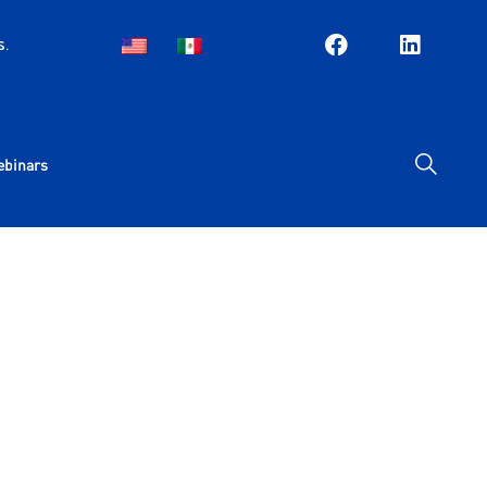
s.
EN
ES
ebinars