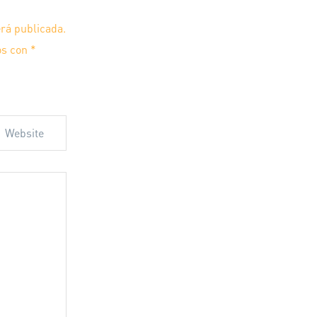
erá publicada.
os con
*
 web en este
ente.