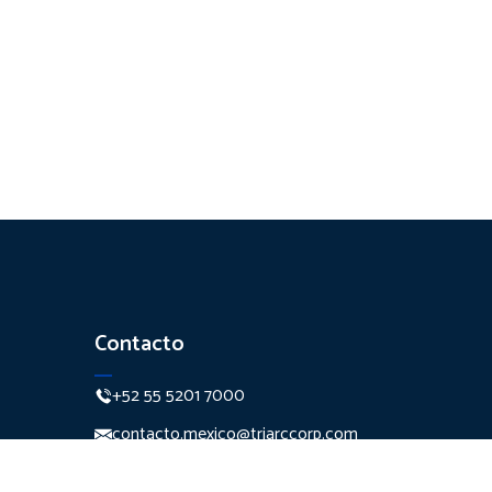
Contacto
+52 55 5201 7000
contacto.mexico@triarccorp.com
Monte Pelvoux 111 Piso 7