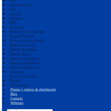
NH3
Semirremolques
CO2
Gas L.P.
Isobutano
NH3
Propileno
Hidrocarburos / Gasolina
Tanques Procesos
Productos para refinación
Partes y accesorios
Cabezas abombadas
Cabezas planas
Cabezas semielípticas
Cabezas semiesféricas
Cabezas toriesféricas
Accesorios
Alcantarilla metálica
Minería
Vías terrestres
Plantas y centros de distribución
Blog
Contacto
Webinars