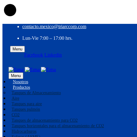
contacto.mexico@triarccorp.com
Lun-Vie 7:00 – 17:00 hrs.
Menu
Facebook
Linkedin
EN
ES
Menu
Nosotros
Productos
Tanques de Almacenamiento
Aire
Tanques para aire
Tanques pulmón
CO2
Tanques de almacenamiento para CO2
Tanques horizontales para el almacenamiento de CO2
Hidrocarburos
Esferas (ASME)