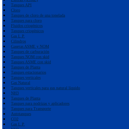
Tanques API
Cloro
Tanques de cloro de una tonelada
Tanques para cloro
Fluidos criogénicos
Tanques criogénicos
Gas L.P.
Cilindros
Gaseras ASME y NOM
Tanques de carburación
Tanques NOM con skid
Tanques ASME con skid
Tanques de Planta
Tanques estacionarios
Tanques verticales
Gas Natural
Tanques verticales para gas natural líquido
NH3
Tanques de Planta
Tanques para nodrizas y aplicadores
Tanques para Transporte
Autotanques
CO2
Gas L.P.