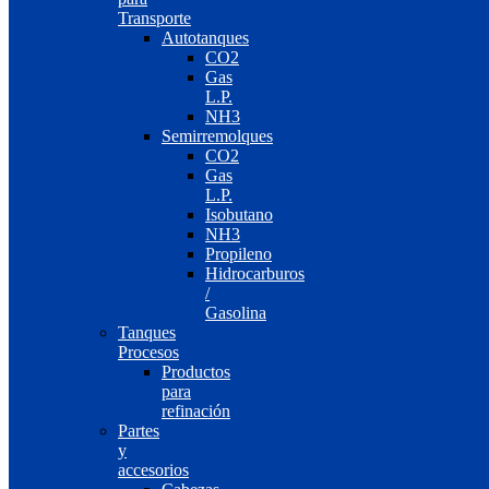
Transporte
Autotanques
CO2
Gas
L.P.
NH3
Semirremolques
CO2
Gas
L.P.
Isobutano
NH3
Propileno
Hidrocarburos
/
Gasolina
Tanques
Procesos
Productos
para
refinación
Partes
y
accesorios