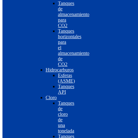
Tanques
de
almacenamiento
para
CO2
Tanques
horizontales
para
el
almacenamiento
de
CO2
Hidrocarburos
Esferas
(ASME)
Tanques
API
Cloro
Tanques
de
cloro
de
una
tonelada
Tanques