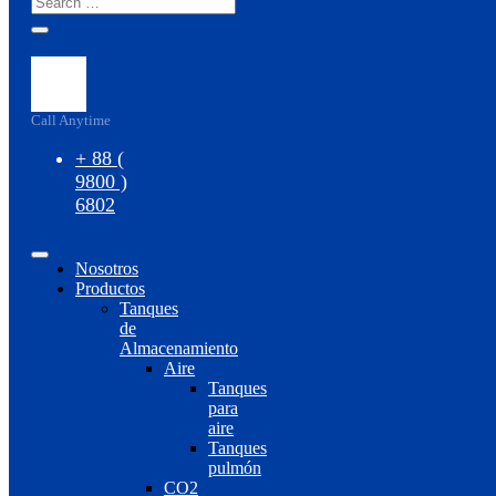
Call Anytime
+ 88 (
9800 )
6802
Nosotros
Productos
Tanques
de
Almacenamiento
Aire
Tanques
para
aire
Tanques
pulmón
CO2