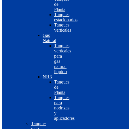
de
Planta
Tanques
estacionarios
Tanques
verticales
Gas
Natural
Tanques
verticales
para
gas
natural
líquido
NH3
Tanques
de
Planta
Tanques
para
nodrizas
y
aplicadores
Tanques
para