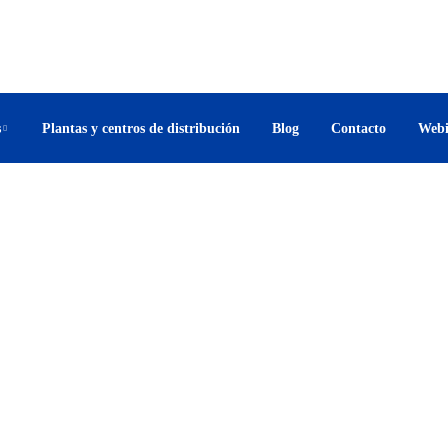
contacto.mexico@triarccorp.com
Lun-Vie 7:00 – 17:00 hr
s
Plantas y centros de distribución
Blog
Contacto
Webi
Nov,22