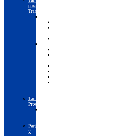
Tanques
para
Transporte
Autotanques
CO2
Gas
L.P.
NH3
Semirremolques
CO2
Gas
L.P.
Isobutano
NH3
Propileno
Hidrocarburos
/
Gasolina
Tanques
Procesos
Productos
para
refinación
Partes
y