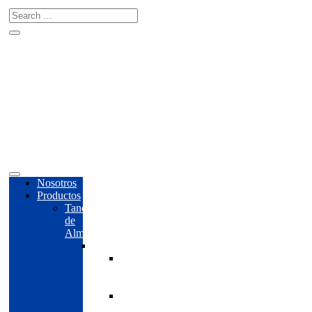
Call Anytime
+ 88 (
9800 )
6802
Nosotros
Productos
Tanques
de
Almacenamiento
Aire
Tanques
para
aire
Tanques
pulmón