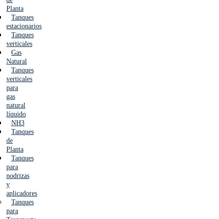
Planta
Tanques
estacionarios
Tanques
verticales
Gas
Natural
Tanques
verticales
para
gas
natural
líquido
NH3
Tanques
de
Planta
Tanques
para
nodrizas
y
aplicadores
Tanques
para