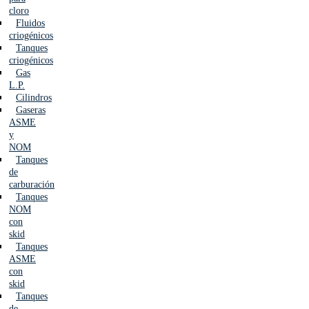
cloro
Fluidos
criogénicos
Tanques
criogénicos
Gas
L.P.
Cilindros
Gaseras
ASME
y
NOM
Tanques
de
carburación
Tanques
NOM
con
skid
Tanques
ASME
con
skid
Tanques
de