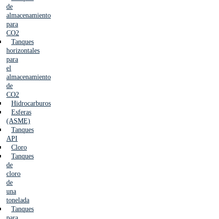
de
almacenamiento
para
CO2
Tanques
horizontales
para
el
almacenamiento
de
CO2
Hidrocarburos
Esferas
(ASME)
Tanques
API
Cloro
Tanques
de
cloro
de
una
tonelada
Tanques
para