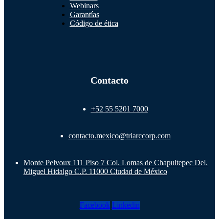
Webinars
Garantías
Código de ética
Contacto
+52 55 5201 7000
contacto.mexico@triarccorp.com
Monte Pelvoux 111 Piso 7 Col. Lomas de Chapultepec Del.
Miguel Hidalgo C.P. 11000 Ciudad de México
Facebook
Linkedin