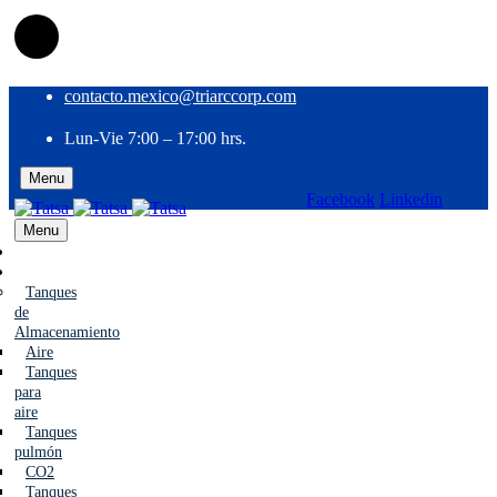
contacto.mexico@triarccorp.com
Lun-Vie 7:00 – 17:00 hrs.
Menu
Facebook
Linkedin
EN
ES
Menu
Nosotros
Productos
Tanques
de
Almacenamiento
Aire
Tanques
para
aire
Tanques
pulmón
CO2
Tanques