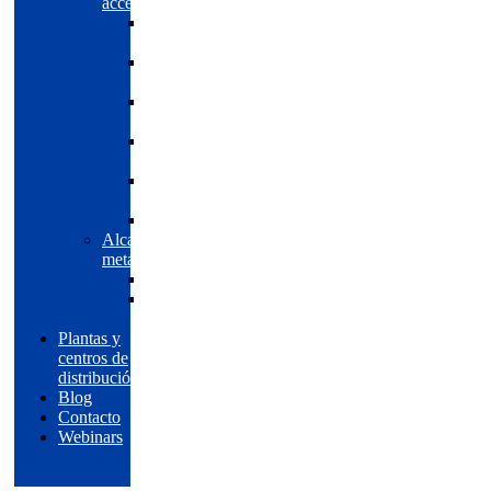
accesorios
Cabezas
abombadas
Cabezas
planas
Cabezas
semielípticas
Cabezas
semiesféricas
Cabezas
toriesféricas
Accesorios
Alcantarilla
metálica
Minería
Vías
terrestres
Plantas y
centros de
distribución
Blog
Contacto
Webinars
EN
ES