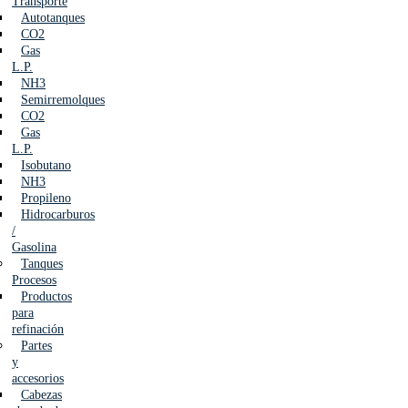
Transporte
Autotanques
CO2
Gas
L.P.
NH3
Semirremolques
CO2
Gas
L.P.
Isobutano
NH3
Propileno
Hidrocarburos
/
Gasolina
Tanques
Procesos
Productos
para
refinación
Partes
y
accesorios
Cabezas