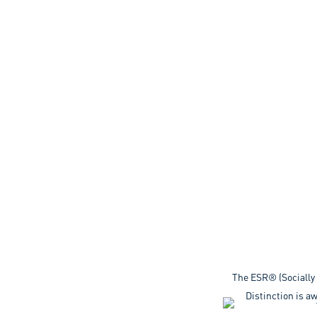
The ESR® (Socially
Distinction is 
companies in Mexic