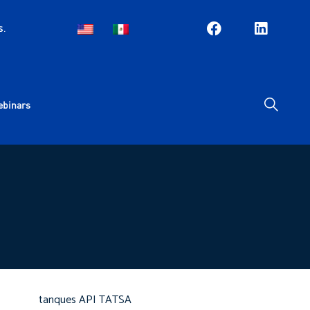
s.
EN
ES
ebinars