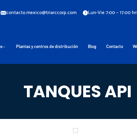
contacto.mexico@triarccorp.com
Lun-Vie 7:00 – 17:00 hr
os
Plantas y centros de distribución
Blog
Contacto
W
TANQUES API