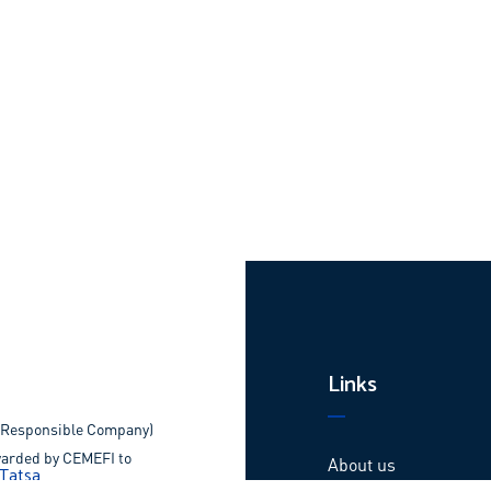
Links
 Responsible Company)
awarded by CEMEFI to
About us
o that accredit Social