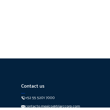
Contact us
+52 55 5201 7000
contacto.mexico@triarccorp.com