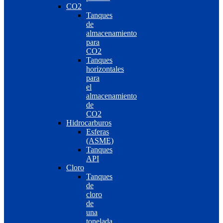
CO2
Tanques
de
almacenamiento
para
CO2
Tanques
horizontales
para
el
almacenamiento
de
CO2
Hidrocarburos
Esferas
(ASME)
Tanques
API
Cloro
Tanques
de
cloro
de
una
tonelada