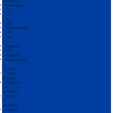
Transporte
Autotanques
CO2
Gas
L.P.
NH3
Semirremolques
CO2
Gas
L.P.
Isobutano
NH3
Propileno
Hidrocarburos
/
Gasolina
Tanques
Procesos
Productos
para
refinación
Partes
y
accesorios
Cabezas