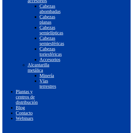
accesorios
Cabezas
abombadas
Cabezas
planas
Cabezas
semielípticas
Cabezas
semiesféricas
Cabezas
toriesféricas
Accesorios
Alcantarilla
metálica
Minería
Vías
terrestres
Plantas y
centros de
distribución
Blog
Contacto
Webinars
EN
ES