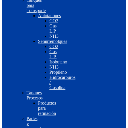
Tanques
para
Transporte
Autotanques
CO2
Gas
L.P.
NH3
Semirremolques
CO2
Gas
L.P.
Isobutano
NH3
Propileno
Hidrocarburos
/
Gasolina
Tanques
Procesos
Productos
para
refinación
Partes
y