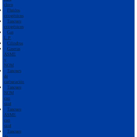
cloro
Fluidos
criogénicos
Tanques
criogénicos
Gas
L.P.
Cilindros
Gaseras
ASME
y
NOM
Tanques
de
carburación
Tanques
NOM
con
skid
Tanques
ASME
con
skid
Tanques
de