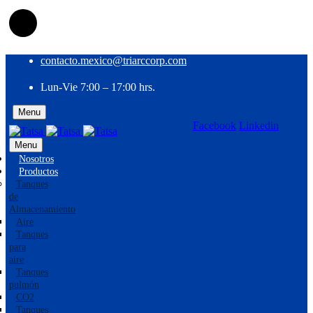
contacto.mexico@triarccorp.com
Lun-Vie 7:00 – 17:00 hrs.
Menu
Facebook
Linkedin
EN
ES
Menu
Nosotros
Productos
Tanques
de
Almacenamiento
Aire
Tanques
para
aire
Tanques
pulmón
CO2
Tanques