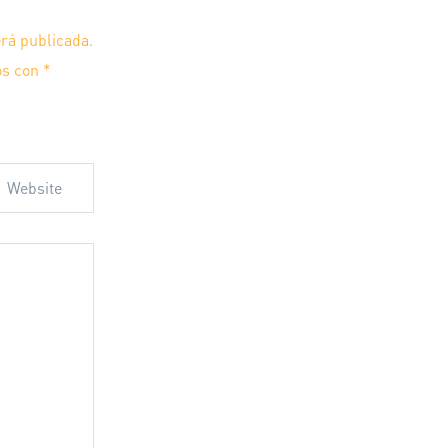
erá publicada.
os con
*
 web en este
ente.