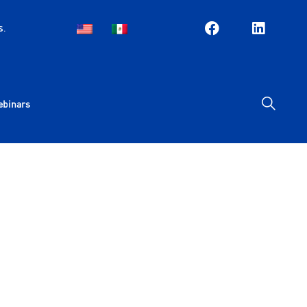
s.
EN
ES
ebinars