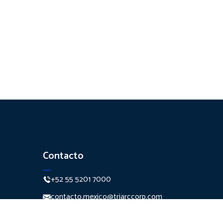
Contacto
+52 55 5201 7000
contacto.mexico@triarccorp.com
Monte Pelvoux 111 Piso 7