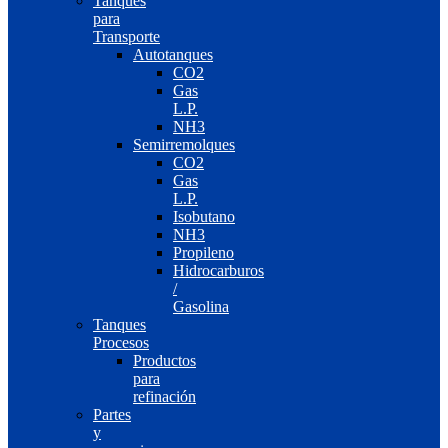
Tanques
para
Transporte
Autotanques
CO2
Gas
L.P.
NH3
Semirremolques
CO2
Gas
L.P.
Isobutano
NH3
Propileno
Hidrocarburos
/
Gasolina
Tanques
Procesos
Productos
para
refinación
Partes
y