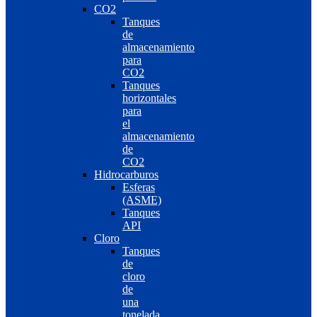
CO2
Tanques
de
almacenamiento
para
CO2
Tanques
horizontales
para
el
almacenamiento
de
CO2
Hidrocarburos
Esferas
(ASME)
Tanques
API
Cloro
Tanques
de
cloro
de
una
tonelada