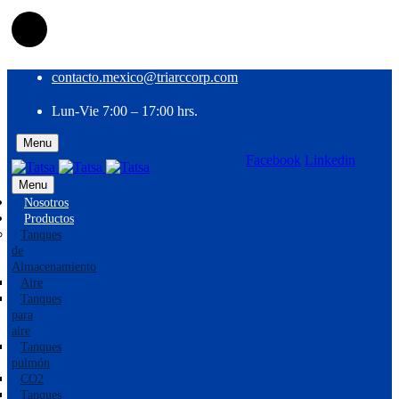
contacto.mexico@triarccorp.com
Lun-Vie 7:00 – 17:00 hrs.
Menu
Facebook
Linkedin
EN
ES
Menu
Nosotros
Productos
Tanques
de
Almacenamiento
Aire
Tanques
para
aire
Tanques
pulmón
CO2
Tanques