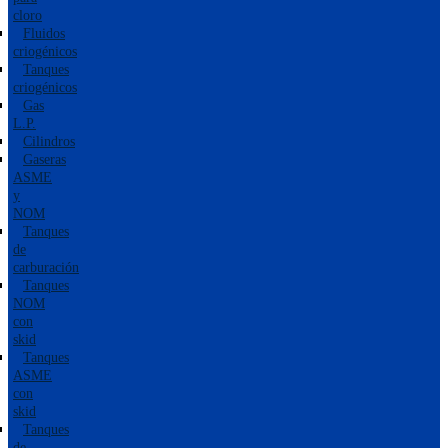
cloro
Fluidos
criogénicos
Tanques
criogénicos
Gas
L.P.
Cilindros
Gaseras
ASME
y
NOM
Tanques
de
carburación
Tanques
NOM
con
skid
Tanques
ASME
con
skid
Tanques
de