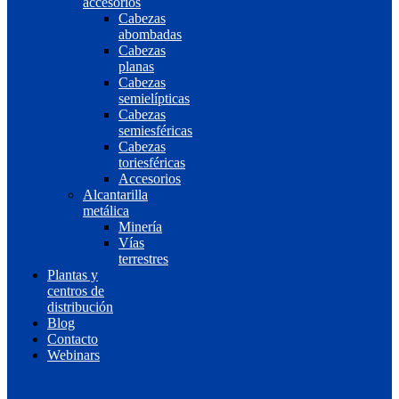
accesorios
Cabezas
abombadas
Cabezas
planas
Cabezas
semielípticas
Cabezas
semiesféricas
Cabezas
toriesféricas
Accesorios
Alcantarilla
metálica
Minería
Vías
terrestres
Plantas y
centros de
distribución
Blog
Contacto
Webinars
EN
ES