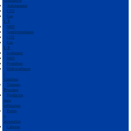
Transporte
Autotanques
CO2
Gas
L.P.
NH3
Semirremolques
CO2
Gas
L.P.
Isobutano
NH3
Propileno
Hidrocarburos
/
Gasolina
Tanques
Procesos
Productos
para
refinación
Partes
y
accesorios
Cabezas