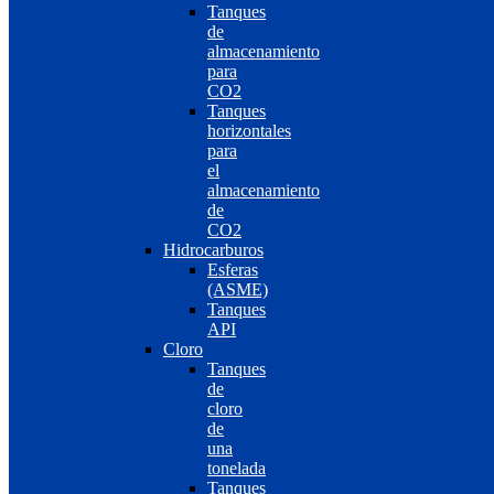
Tanques
de
almacenamiento
para
CO2
Tanques
horizontales
para
el
almacenamiento
de
CO2
Hidrocarburos
Esferas
(ASME)
Tanques
API
Cloro
Tanques
de
cloro
de
una
tonelada
Tanques