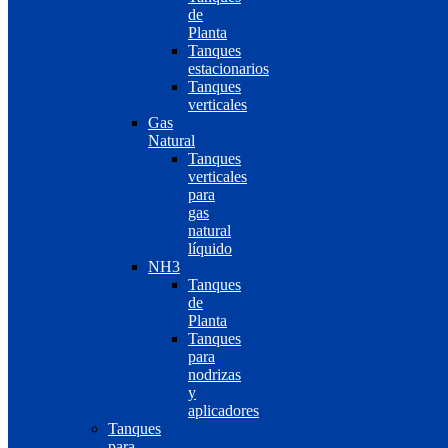
de
Planta
Tanques
estacionarios
Tanques
verticales
Gas
Natural
Tanques
verticales
para
gas
natural
líquido
NH3
Tanques
de
Planta
Tanques
para
nodrizas
y
aplicadores
Tanques
para