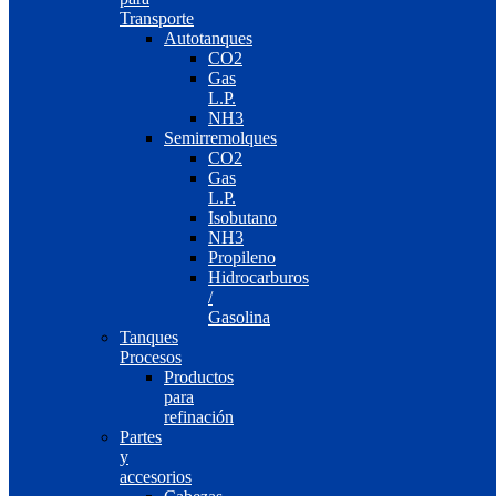
Transporte
Autotanques
CO2
Gas
L.P.
NH3
Semirremolques
CO2
Gas
L.P.
Isobutano
NH3
Propileno
Hidrocarburos
/
Gasolina
Tanques
Procesos
Productos
para
refinación
Partes
y
accesorios