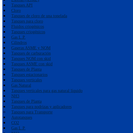
Tanques API
Cloro
Tanques de cloro de una tonelada
Tanques para cloro
Fluidos criogénicos
Tanques criogénicos
Gas L.P.
Cilindros
Gaseras ASME y NOM
Tanques de carburación
Tanques NOM con skid
Tanques ASME con skid
Tanques de Planta
Tanques estacionarios
Tanques verticales
Gas Natural
Tanques verticales para gas natural líquido
NH3
Tanques de Planta
Tanques para nodrizas y aplicadores
Tanques para Transporte
Autotanques
CO2
Gas L.P.