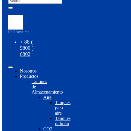
Call Anytime
+ 88 (
9800 )
6802
Nosotros
Productos
Tanques
de
Almacenamiento
Aire
Tanques
para
aire
Tanques
pulmón
CO2