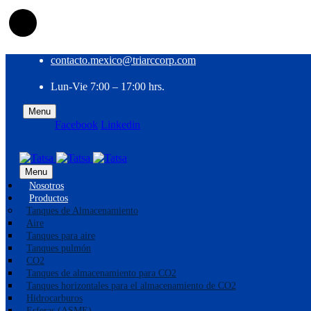
contacto.mexico@triarccorp.com
Lun-Vie 7:00 – 17:00 hrs.
Menu
Facebook
Linkedin
EN
ES
Menu
Nosotros
Productos
Tanques de Almacenamiento
Aire
Tanques para aire
Tanques pulmón
CO2
Tanques de almacenamiento para CO2
Tanques horizontales para el almacenamiento de CO2
Hidrocarburos
Esferas (ASME)