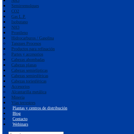
NH3
Semirremolques
CO2
Gas L.P.
Isobutano
NH3
Propileno
Hidrocarburos / Gasolina
Tanques Procesos
Productos para refinación
Partes y accesorios
Cabezas abombadas
Cabezas planas
Cabezas semielípticas
Cabezas semiesféricas
Cabezas toriesféricas
Accesorios
Alcantarilla metálica
Minería
Vías terrestres
Plantas y centros de distribución
Blog
Contacto
Webinars