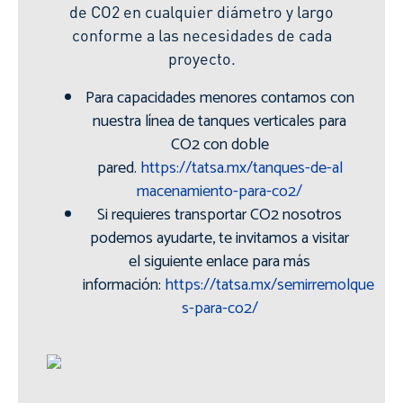
de
CO2
en cualquier diámetro y largo
conforme a las necesidades de cada
proyecto.
Para capacidades menores contamos con
nuestra línea de tanques verticales para
CO2
con doble
pared.
https://tatsa.mx/tanques-de-al
macenamiento-para-
co2
/
Si requieres transportar
CO2
nosotros
podemos ayudarte, te invitamos a visitar
el siguiente enlace para más
información:
https://tatsa.mx/semirremolque
s-para-
co2
/